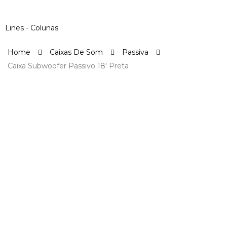
Toggle
navigation
Lines - Colunas
Home
Caixas De Som
Passiva
Caixa Subwoofer Passivo 18′ Preta