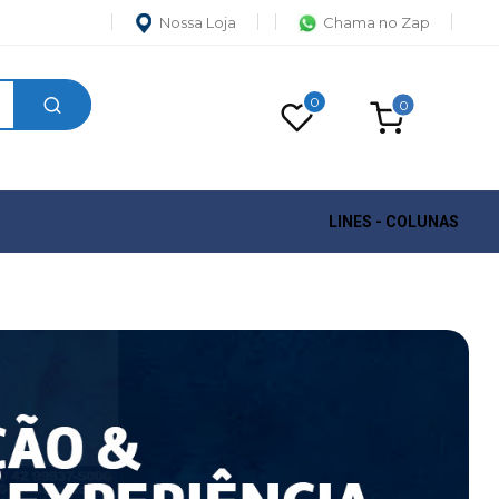
Nossa Loja
Chama no Zap
0
0
LINES - COLUNAS