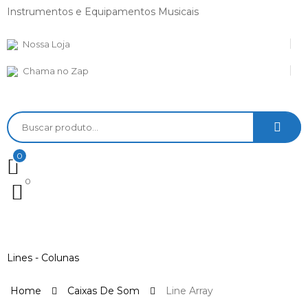
Instrumentos e Equipamentos Musicais
Nossa Loja
Chama no Zap
0
0
Toggle
navigation
Lines - Colunas
Home
Caixas De Som
Line Array